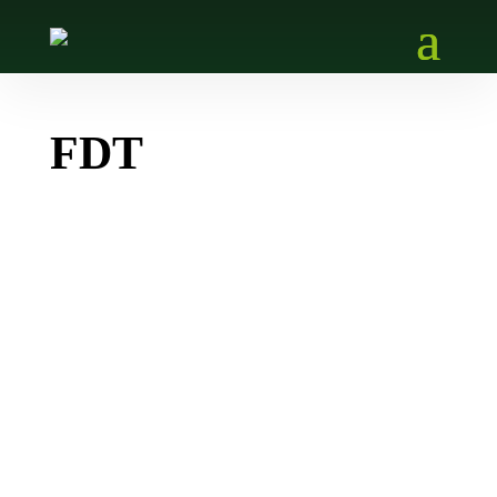
FDT
Artikel zum PACTware Live-Training 2018
PACTware Live-Training 2018 Live-Trainings für
Inbetriebnahme, Diagnose und Instandhaltung in
neuem Design Wien, Linz, Burghausen und
Innsbruck waren die vier Stationen des
diesjährigen PACTware-Live-Trainings in