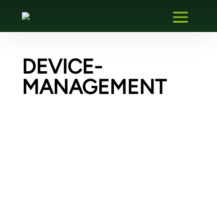
DEVICE-
MANAGEMENT
Erstellen eines FDI-Kommunikations-
Gateway-Plugins – Migration eines
vorhandenen Gateway-DTM