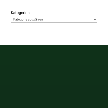
Kategorien
Hauptstraße 13
89250 Senden
+49-7307-936-9180
office@wetcon.net