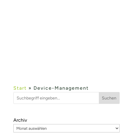
Mittelstand“ Im Rahmen der IHK
Veranstaltung KMU IT Network. Industrie 4.0
– Angebote für den Mittelstand wurde die
IIoT-Plattform fielddevice.cloud und die
Entwicklungsleistungen im Umfeld von
Industrie...
Mehr lesen...
« ÄLTERE EINTRÄGE
Start
»
Device-Management
Suchen
Archiv