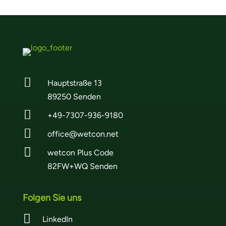

Hauptstraße 13
89250 Senden

+49-7307-936-9180

office@wetcon.net

wetcon Plus Code
82FW+WQ Senden
Folgen Sie uns

LinkedIn