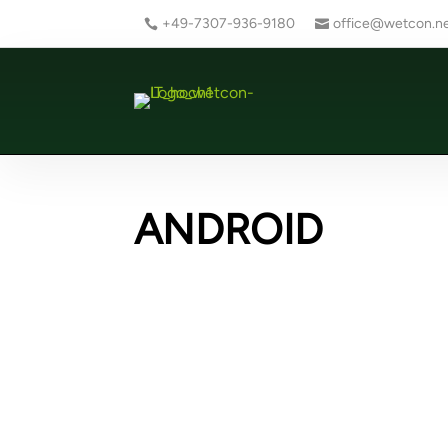
+49-7307-936-9180
office@wetcon.n
ANDROID
Ne
we
Ne