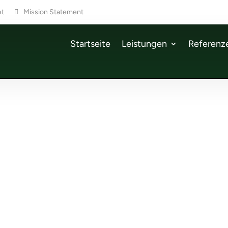
et
Mission Statement
Startseite
Leistungen
Referenz
ues Kapitel bei
tcon
Computer & Automatio
08/2025
ues Kapitel bei wetcon ✨