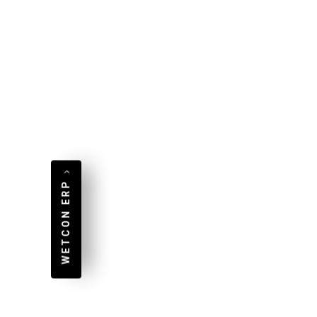
Mercedes und Nokia (um
wa
nur einige zu nennen)
Ze
wollten auch wir zeigen,...
„Cl
Mehr lesen...
Meh
WETCON ERP
PA
Pr
Eine App für Android, iOS
und jeden Webbrowser
Wi