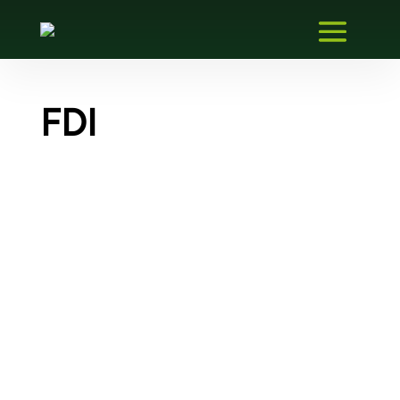
FDI
Erstellen eines FDI-Kommunikations-
Gateway-Plugins – Migration eines
vorhandenen Gateway-DTM
Für einen deutschen Hersteller von Remote-
IOs wurde ein bestehendes Gateway-DTM in