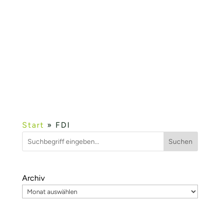
Veranstaltung KMU IT Network. Industrie 4.0
– Angebote für den Mittelstand wurde die
IIoT-Plattform fielddevice.cloud und die
Entwicklungsleistungen im Umfeld von
Industrie...
Mehr lesen...
« ÄLTERE EINTRÄGE
Start
»
FDI
Suchen
Archiv