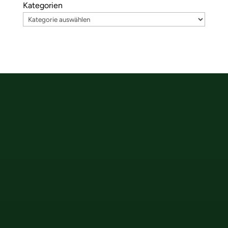
Kategorien
Hauptstraße 13
89250 Senden
+49-7307-936-9180
office@wetcon.net
wetcon Plus Code
82FW+WQ Senden