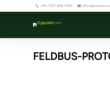
+49-7307-936-9180
office@wetcon.n
FELDBUS-PROTO
Ne
we
Ne