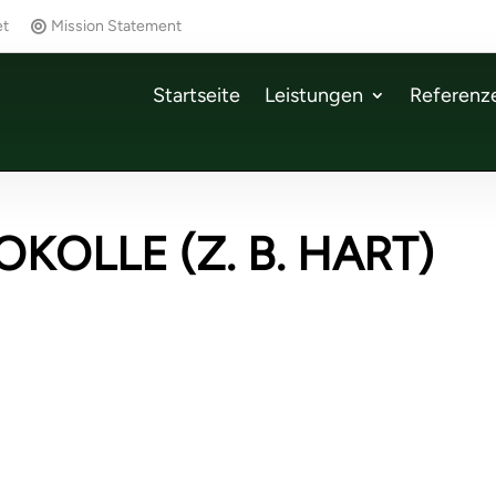
et
Mission Statement
Startseite
Leistungen
Referenz
KOLLE (Z. B. HART)
ues Kapitel bei
tcon
Computer & Automatio
08/2025
ues Kapitel bei wetcon ✨