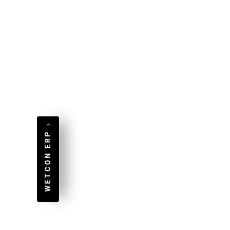
Mercedes und Nokia (um
wa
nur einige zu nennen)
Ze
wollten auch wir zeigen,...
„Cl
Mehr lesen...
Meh
WETCON ERP
PA
Pr
Eine App für Android, iOS
und jeden Webbrowser
Wi