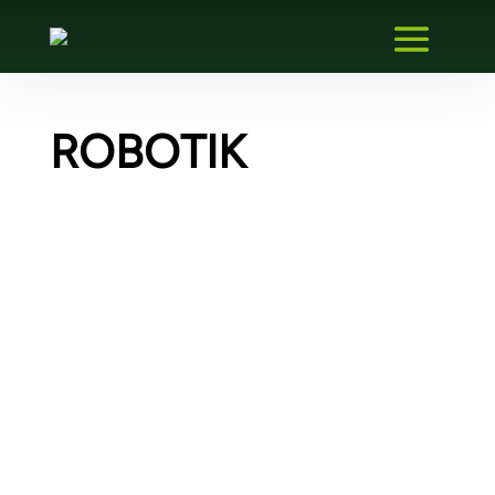
ROBOTIK
Erstellen eines FDI-Kommunikations-
Gateway-Plugins – Migration eines
vorhandenen Gateway-DTM
Für einen deutschen Hersteller von Remote-
IOs wurde ein bestehendes Gateway-DTM in