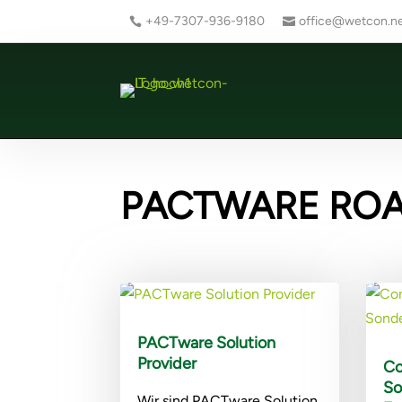
+49-7307-936-9180
office@wetcon.n
PACTWARE RO
PACTware Solution
Provider
Co
So
Wir sind PACTware Solution