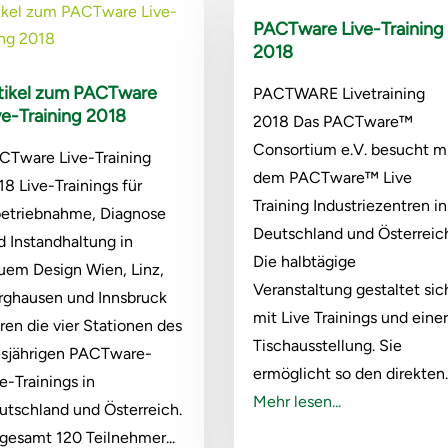
PACTware Live-Training
2018
tikel zum PACTware
PACTWARE Livetraining
ve-Training 2018
2018 Das PACTware™
Consortium e.V. besucht m
CTware Live-Training
dem PACTware™ Live
18 Live-Trainings für
Training Industriezentren in
betriebnahme, Diagnose
Deutschland und Österreic
d Instandhaltung in
Die halbtägige
uem Design Wien, Linz,
Veranstaltung gestaltet sic
rghausen und Innsbruck
mit Live Trainings und eine
ren die vier Stationen des
Tischausstellung. Sie
esjährigen PACTware-
ermöglicht so den direkten..
e-Trainings in
Mehr lesen...
utschland und Österreich.
sgesamt 120 Teilnehmer...