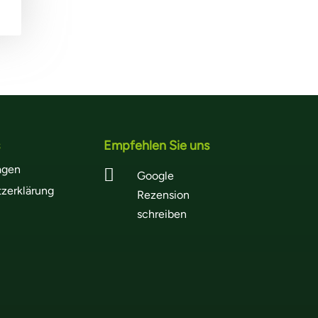
Empfehlen Sie uns
agen

Google
zerklärung
Rezension
schreiben