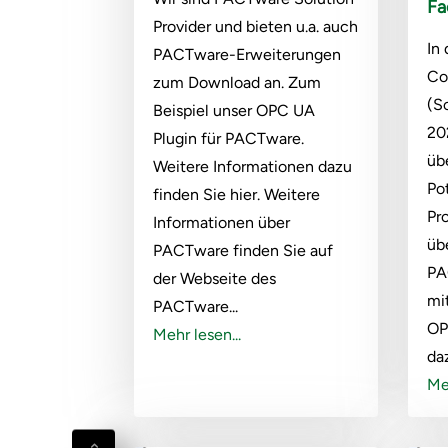
Fa
Provider und bieten u.a. auch
In
PACTware-Erweiterungen
Co
zum Download an. Zum
(S
Beispiel unser OPC UA
20
Plugin für PACTware.
üb
Weitere Informationen dazu
Po
finden Sie hier. Weitere
Pr
Informationen über
üb
PACTware finden Sie auf
PA
der Webseite des
mi
PACTware...
OP
Mehr lesen...
daz
Meh