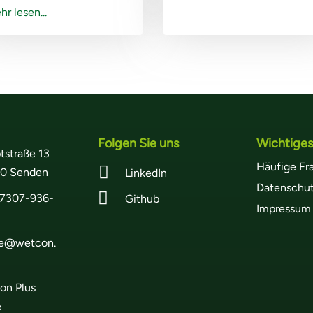
r lesen...
Folgen Sie uns
Wichtiges
tstraße 13
Häufige Fr

0 Senden
LinkedIn
Datenschut

7307-936-
Github
Impressum
ce@wetcon.
on Plus
e