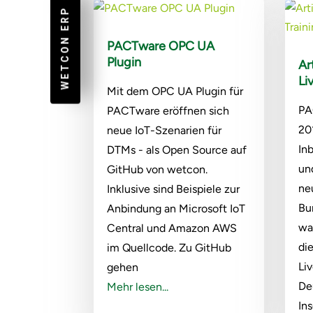
WETCON ERP
PACTware OPC UA
Plugin
Ar
Li
Mit dem OPC UA Plugin für
PA
PACTware eröffnen sich
20
neue IoT-Szenarien für
In
DTMs - als Open Source auf
un
GitHub von wetcon.
ne
Inklusive sind Beispiele zur
Bu
Anbindung an Microsoft IoT
wa
Central und Amazon AWS
di
im Quellcode. Zu GitHub
Liv
gehen
De
Mehr lesen...
In