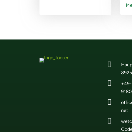
Meh

Haup
8925

+49-
9180

offi
net

wetc
Cod